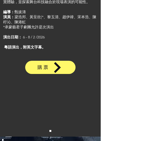
賞體驗，並探索舞台科技融合於現場表演的可能性。
編導：
甄拔濤
演員：
梁浩邦、黃呈欣|*、黎玉清、趙伊禕、宋本浩、陳
秄沁、陳港虹
*承蒙藝君子劇團允許是次演出
演出日期：
6 - 8 / 2 /2026
粵語演出，附英文字幕。
購票