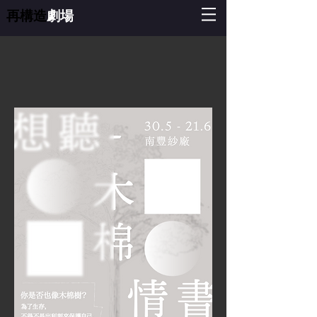
再構造
劇場
「後人類旅程」
三部曲最終章
《宇宙到處的聲音》