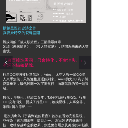
橫越星際的史詩之作
真愛於時空的裂縫盛開
甄拔濤的「後人類旅程」三部曲最終章
延續《未來簡史》、《後人類狀況》，詰問近未來的人類
處境。
「東西掉進黑洞，只會轉化，不會消失。」
有洞的貓如是說。
行星OO即將被扯進黑洞， Aries 、太空人與一眾OO星
人束手無策，只能迎接厄運的到來。Aries的丈夫T為了與
愛妻重遇，毅然展開一次宇宙航行，向著黑洞的另一端進
發。
轉化，再轉化，歷經二百年，T終於抵達行星QQ。行星
OO沒有消失，變成了行星QQ，物換星移，人事全非，
唯獨T留在原點⋯⋯
是次演出為《宇宙到處的聲音》首次在香港完整呈現，
並作為「東九開幕季」節目之一。 演出將透過藝術科
技，建構穿越時空的效果，創造更富層次及美感的嶄新觀