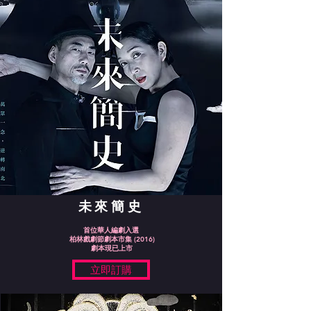
未來簡史
首位華人編劇入選
柏林戲劇節劇本市集 (2016)
​劇本現已上市
立即訂購