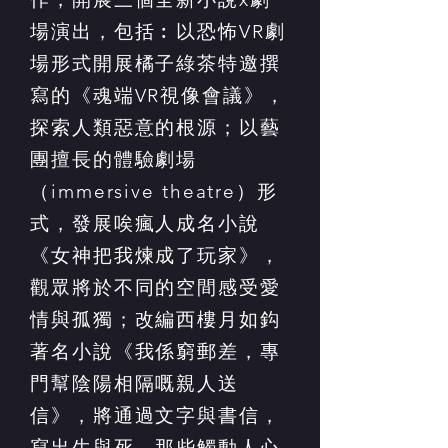
場演出，包括︰以恐怖VR劇
場形式開展橘子綠茶特邀撰
寫的《魂端VR視像會議》，
探索人類惡意的根源；以藝
團擅長的體驗劇場
（immersive theatre）形
式，發展唉瘋人成名小說
《女神把我煉成了玩家》，
觀眾將於不同的空間感受愛
情與孤獨；改編西樓月如鈎
著名小說《我係窮郵差，專
門幫陰陽相隔嘅親人送
信》，將通過文字與書信，
寫出生與死，那些觸動人心