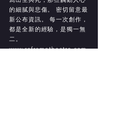
的細膩與悲傷。 密切留意最
新公布資訊。 每一次創作，
都是全新的經驗，是獨一無
二。
www.reframetheatre.com
「後人類藝文研究社」獲香港特別行政區
政府「藝能發展資助計劃」的資助
節目內容並不反映香港特別行政區政府的
意見
更多內容