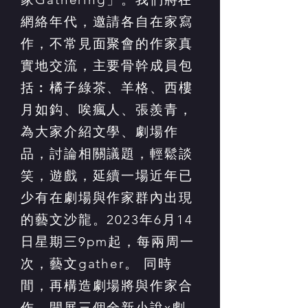
網絡年代，邀請各自在家寫
作，不常見面聚會的作家真
實地交流，主要骨幹成員包
括︰橘子綠茶、羊格、西樓
月如鈎、唉瘋人、張羨青，
為大家介紹文學、劇場作
品，討論相關議題，輕鬆談
笑，遊戲，延續一場近年已
少有在劇場與作家群內出現
的藝文沙龍。2023年6月14
日星期三9pm起，每兩周一
次，藝文gather。 同時
間，再構造劇場將與作家合
作，開展三個全新小說x劇